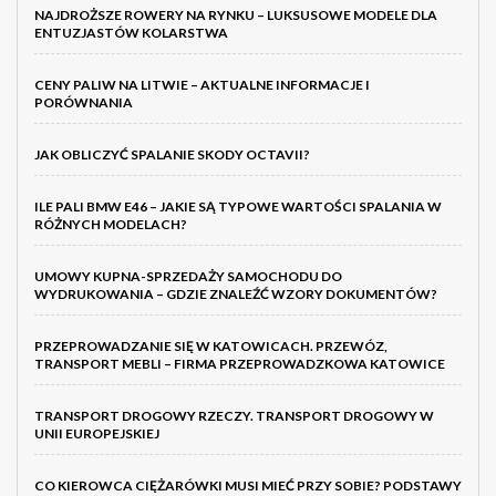
NAJDROŻSZE ROWERY NA RYNKU – LUKSUSOWE MODELE DLA
ENTUZJASTÓW KOLARSTWA
CENY PALIW NA LITWIE – AKTUALNE INFORMACJE I
PORÓWNANIA
JAK OBLICZYĆ SPALANIE SKODY OCTAVII?
ILE PALI BMW E46 – JAKIE SĄ TYPOWE WARTOŚCI SPALANIA W
RÓŻNYCH MODELACH?
UMOWY KUPNA-SPRZEDAŻY SAMOCHODU DO
WYDRUKOWANIA – GDZIE ZNALEŹĆ WZORY DOKUMENTÓW?
PRZEPROWADZANIE SIĘ W KATOWICACH. PRZEWÓZ,
TRANSPORT MEBLI – FIRMA PRZEPROWADZKOWA KATOWICE
TRANSPORT DROGOWY RZECZY. TRANSPORT DROGOWY W
UNII EUROPEJSKIEJ
CO KIEROWCA CIĘŻARÓWKI MUSI MIEĆ PRZY SOBIE? PODSTAWY