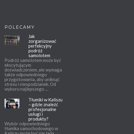
POLECAMY
Jak
zorganizować
perfekcyjny
podróż
samolotem
Podróż samolotem może być
ekscytującym
doświadczeniem, ale wymaga
także odpowiedniego
przygotowania, aby uniknąć
stresu i niespodzianek. Od
wyboru najlepszego …
Tłumiki w Kaliszu
– gdzie znaleźć
profesjonalne
usługi i
produkty?
Wybór odpowiedniego
tłumika samochodowego w
Kaliszu może być nie lada