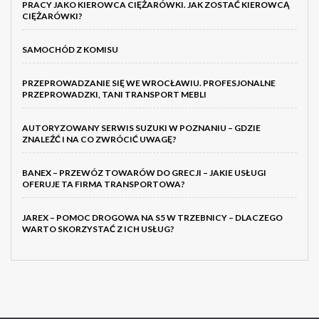
PRACY JAKO KIEROWCA CIĘŻARÓWKI. JAK ZOSTAĆ KIEROWCĄ
CIĘŻARÓWKI?
SAMOCHÓD Z KOMISU
PRZEPROWADZANIE SIĘ WE WROCŁAWIU. PROFESJONALNE
PRZEPROWADZKI, TANI TRANSPORT MEBLI
AUTORYZOWANY SERWIS SUZUKI W POZNANIU – GDZIE
ZNALEŹĆ I NA CO ZWRÓCIĆ UWAGĘ?
BANEX – PRZEWÓZ TOWARÓW DO GRECJI – JAKIE USŁUGI
OFERUJE TA FIRMA TRANSPORTOWA?
JAREX – POMOC DROGOWA NA S5 W TRZEBNICY – DLACZEGO
WARTO SKORZYSTAĆ Z ICH USŁUG?