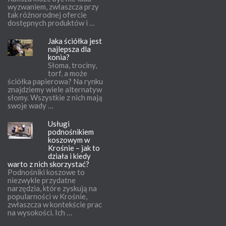
wyzwaniem, zwłaszcza przy
tak różnorodnej ofercie
dostępnych produktów i …
Jaka ściółka jest
najlepsza dla
konia?
Słoma, trociny,
torf, a może
ściółka papierowa? Na rynku
znajdziemy wiele alternatyw
słomy. Wszystkie z nich mają
swoje wady …
Usługi
podnośnikiem
koszowym w
Krośnie – jak to
działa i kiedy
warto z nich skorzystać?
Podnośniki koszowe to
niezwykle przydatne
narzędzia, które zyskują na
popularności w Krośnie,
zwłaszcza w kontekście prac
na wysokości. Ich …