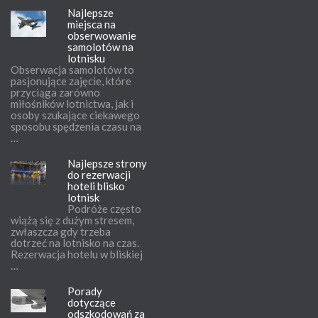
Najlepsze
miejsca na
obserwowanie
samolotów na
lotnisku
Obserwacja samolotów to
pasjonujące zajęcie, które
przyciąga zarówno
miłośników lotnictwa, jak i
osoby szukające ciekawego
sposobu spędzenia czasu na
…
Najlepsze strony
do rezerwacji
hoteli blisko
lotnisk
Podróże często
wiążą się z dużym stresem,
zwłaszcza gdy trzeba
dotrzeć na lotnisko na czas.
Rezerwacja hotelu w bliskiej
…
Porady
dotyczące
odszkodowań za