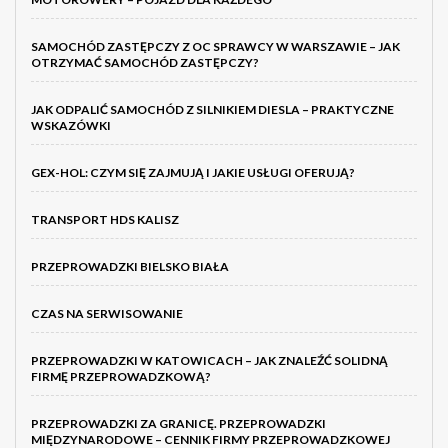
SAMOCHÓD ZASTĘPCZY Z OC SPRAWCY W WARSZAWIE – JAK
OTRZYMAĆ SAMOCHÓD ZASTĘPCZY?
JAK ODPALIĆ SAMOCHÓD Z SILNIKIEM DIESLA – PRAKTYCZNE
WSKAZÓWKI
GEX-HOL: CZYM SIĘ ZAJMUJĄ I JAKIE USŁUGI OFERUJĄ?
TRANSPORT HDS KALISZ
PRZEPROWADZKI BIELSKO BIAŁA
CZAS NA SERWISOWANIE
PRZEPROWADZKI W KATOWICACH – JAK ZNALEŹĆ SOLIDNĄ
FIRMĘ PRZEPROWADZKOWĄ?
PRZEPROWADZKI ZA GRANICĘ. PRZEPROWADZKI
MIĘDZYNARODOWE – CENNIK FIRMY PRZEPROWADZKOWEJ