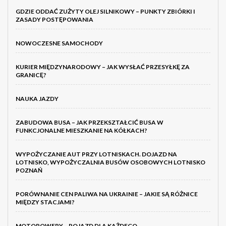
GDZIE ODDAĆ ZUŻYTY OLEJ SILNIKOWY – PUNKTY ZBIÓRKI I
ZASADY POSTĘPOWANIA
NOWOCZESNE SAMOCHODY
KURIER MIĘDZYNARODOWY – JAK WYSŁAĆ PRZESYŁKĘ ZA
GRANICĘ?
NAUKA JAZDY
ZABUDOWA BUSA – JAK PRZEKSZTAŁCIĆ BUSA W
FUNKCJONALNE MIESZKANIE NA KÓŁKACH?
WYPOŻYCZANIE AUT PRZY LOTNISKACH. DOJAZD NA
LOTNISKO, WYPOŻYCZALNIA BUSÓW OSOBOWYCH LOTNISKO
POZNAŃ
PORÓWNANIE CEN PALIWA NA UKRAINIE – JAKIE SĄ RÓŻNICE
MIĘDZY STACJAMI?
MOTOROWERY – POJAZD DLA KAŻDEGO