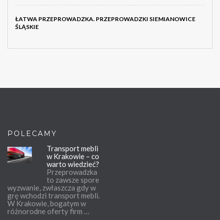
ŁATWA PRZEPROWADZKA. PRZEPROWADZKI SIEMIANOWICE
ŚLĄSKIE
POLECAMY
Transport mebli
w Krakowie – co
warto wiedzieć?
Przeprowadzka
to zawsze spore
wyzwanie, zwłaszcza gdy w
grę wchodzi transport mebli.
W Krakowie, bogatym w
różnorodne oferty firm …