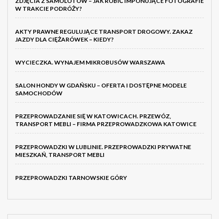
ZDJĘCIA Z SAMOLOTÓW – JAK ROBIĆ IMPONUJĄCE FOTOGRAFIE
W TRAKCIE PODRÓŻY?
AKTY PRAWNE REGULUJĄCE TRANSPORT DROGOWY. ZAKAZ
JAZDY DLA CIĘŻARÓWEK – KIEDY?
WYCIECZKA. WYNAJEM MIKROBUSÓW WARSZAWA
SALON HONDY W GDAŃSKU – OFERTA I DOSTĘPNE MODELE
SAMOCHODÓW
PRZEPROWADZANIE SIĘ W KATOWICACH. PRZEWÓZ,
TRANSPORT MEBLI – FIRMA PRZEPROWADZKOWA KATOWICE
PRZEPROWADZKI W LUBLINIE. PRZEPROWADZKI PRYWATNE
MIESZKAŃ, TRANSPORT MEBLI
PRZEPROWADZKI TARNOWSKIE GÓRY