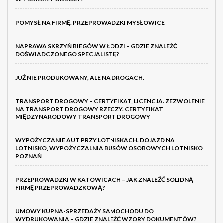
POMYSŁ NA FIRMĘ. PRZEPROWADZKI MYSŁOWICE
NAPRAWA SKRZYŃ BIEGÓW W ŁODZI – GDZIE ZNALEŹĆ
DOŚWIADCZONEGO SPECJALISTĘ?
JUŻ NIE PRODUKOWANY, ALE NA DROGACH.
TRANSPORT DROGOWY – CERTYFIKAT, LICENCJA. ZEZWOLENIE
NA TRANSPORT DROGOWY RZECZY. CERTYFIKAT
MIĘDZYNARODOWY TRANSPORT DROGOWY
WYPOŻYCZANIE AUT PRZY LOTNISKACH. DOJAZD NA
LOTNISKO, WYPOŻYCZALNIA BUSÓW OSOBOWYCH LOTNISKO
POZNAŃ
PRZEPROWADZKI W KATOWICACH – JAK ZNALEŹĆ SOLIDNĄ
FIRMĘ PRZEPROWADZKOWĄ?
UMOWY KUPNA-SPRZEDAŻY SAMOCHODU DO
WYDRUKOWANIA – GDZIE ZNALEŹĆ WZORY DOKUMENTÓW?