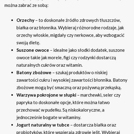
można zabrać ze sobą:
Orzechy
– to doskonałe źródło zdrowych tłuszczów,
białka oraz błonnika. Wybieraj różnorodne rodzaje, jak
orzechy włoskie, migdały czy nerkowce, aby wzbogacić
swoją dietę.
Suszone owoce
– idealne jako słodki dodatek, suszone
owoce takie jak morele, figi czy rodzynki dostarczą
naturalnych cukrów oraz witamin.
Batony zbożowe
– szukaj produktów o niskiej
zawartości cukru i wysokiej zawartości błonnika. Batony
zbożowe mogą być smaczną oraz pożywną przekąską.
Warzywa pokrojone w słupki
– marchewki, seler czy
papryka to doskonałe opcje, które można łatwo
przechować w pudełku. Są niskokaloryczne, a
jednocześnie bogate w witaminy.
Jogurt naturalny w tubce
– dostarcza białka oraz
probiotyków, które wspierają zdrowie jelit. Wybieraj