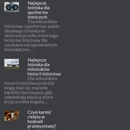
Najlepsze
lotniska dla
spotterów
lotniczych
Dla miłośników
lotnictwa i spotterów, wybór
idealnego lotniska do
obserwacji ruchu lotniczego
może być kluczowy dla
uzyskania niezapomnianych
doświadczeń. …
Najlepsze
lotniska dla
miłośników
historii lotnictwa
Dla miłośników
historii lotnictwa podróże
mogą stać się znacznie
bardziej fascynujące, gdy
odwiedzają miejsca, które
kryją w sobie bogatą …
Czym karmić
cielęta w
hodowli
przemysłowej?