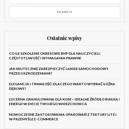
Ostatnie wpisy
CO ILE SZKOLENIE OKRESOWE BHP DLA NAUCZYCIELI:
CZĘSTOTLIWOŚĆ I WYMAGANIA PRAWNE
JAK SKUTECZNIE ZABEZPIECZYĆ LAKIER SAMOCHODOWY
PRZED USZKODZENIAMI?
ELEGANCJA I TRWAŁOŚĆ: DLACZEGO WARTO WYBRAĆ ŁÓŻKA
DĘBOWE?
LUCERNA GRANULOWANA DLA KONI – IDEALNE ŹRÓDŁO BIAŁKA I
ENERGII W DIECIE TWOJEGO WIERZCHOWCA
NOWOCZESNE ZASTOSOWANIA OPAKOWAŃ Z TEKTURY LITEJ
W PRZEMYŚLE E-COMMERCE