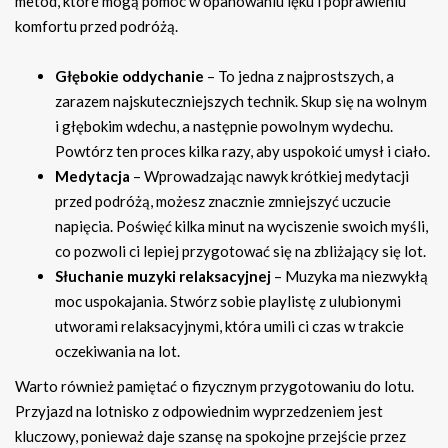
metod, które mogą pomóc w opanowaniu lęku i poprawieniu
komfortu przed podróżą.
Głębokie oddychanie
– To jedna z najprostszych, a
zarazem najskuteczniejszych technik. Skup się na wolnym
i głębokim wdechu, a następnie powolnym wydechu.
Powtórz ten proces kilka razy, aby uspokoić umysł i ciało.
Medytacja
– Wprowadzając nawyk krótkiej medytacji
przed podróżą, możesz znacznie zmniejszyć uczucie
napięcia. Poświęć kilka minut na wyciszenie swoich myśli,
co pozwoli ci lepiej przygotować się na zbliżający się lot.
Słuchanie muzyki relaksacyjnej
– Muzyka ma niezwykłą
moc uspokajania. Stwórz sobie playlistę z ulubionymi
utworami relaksacyjnymi, która umili ci czas w trakcie
oczekiwania na lot.
Warto również pamiętać o fizycznym przygotowaniu do lotu.
Przyjazd na lotnisko z odpowiednim wyprzedzeniem jest
kluczowy, ponieważ daje szansę na spokojne przejście przez