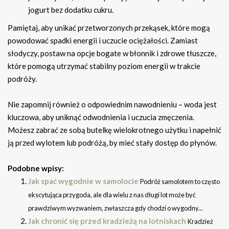
jogurt bez dodatku cukru.
Pamiętaj, aby unikać przetworzonych przekąsek, które mogą
powodować spadki energii i uczucie ociężałości. Zamiast
słodyczy, postaw na opcje bogate w błonnik i zdrowe tłuszcze,
które pomogą utrzymać stabilny poziom energii w trakcie
podróży.
Nie zapomnij również o odpowiednim nawodnieniu – woda jest
kluczowa, aby uniknąć odwodnienia i uczucia zmęczenia.
Możesz zabrać ze sobą butelkę wielokrotnego użytku i napełnić
ją przed wylotem lub podróżą, by mieć stały dostęp do płynów.
Podobne wpisy:
Jak spać wygodnie w samolocie
Podróż samolotem to często
ekscytująca przygoda, ale dla wielu z nas długi lot może być
prawdziwym wyzwaniem, zwłaszcza gdy chodzi o wygodny...
Jak chronić się przed kradzieżą na lotniskach
Kradzież