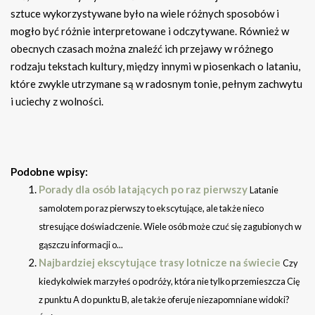
sztuce wykorzystywane było na wiele różnych sposobów i
mogło być różnie interpretowane i odczytywane. Również w
obecnych czasach można znaleźć ich przejawy w różnego
rodzaju tekstach kultury, między innymi w piosenkach o lataniu,
które zwykle utrzymane są w radosnym tonie, pełnym zachwytu
i uciechy z wolności.
Podobne wpisy:
Porady dla osób latających po raz pierwszy
Latanie
samolotem po raz pierwszy to ekscytujące, ale także nieco
stresujące doświadczenie. Wiele osób może czuć się zagubionych w
gąszczu informacji o...
Najbardziej ekscytujące trasy lotnicze na świecie
Czy
kiedykolwiek marzyłeś o podróży, która nie tylko przemieszcza Cię
z punktu A do punktu B, ale także oferuje niezapomniane widoki?