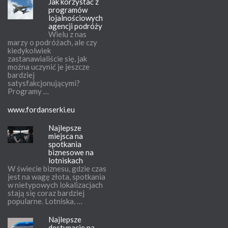
Jak korzystać z
programów
lojalnościowych
agencji podróży
Wielu z nas
marzy o podróżach, ale czy
kiedykolwiek
zastanawialiście się, jak
można uczynić je jeszcze
bardziej
satysfakcjonującymi?
Programy …
www.fordanserki.eu
Najlepsze
miejsca na
spotkania
biznesowe na
lotniskach
W świecie biznesu, gdzie czas
jest na wagę złota, spotkania
w nietypowych lokalizacjach
stają się coraz bardziej
popularne. Lotniska, …
Najlepsze
destynacje na