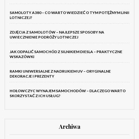
SAMOLOTY A380 – CO WARTO WIEDZIEĆ O TYM POTĘŻNYM LINII
LOTNICZEJ?
ZDJĘCIA Z SAMOLOTÓW – NAJLEPSZE SPOSOBY NA
UWIECZNIENIE PODRÓŻY LOTNICZEJ
JAK ODPALIĆ SAMOCHÓD Z SILNIKIEM DIESLA – PRAKTYCZNE
WSKAZÓWKI
RAMKI UNIWERSALNE Z NADRUKIEM UV – ORYGINALNE
DEKORACJE I PREZENTY
HOŁOWCZYC WYNAJEM SAMOCHODÓW – DLACZEGO WARTO
SKORZYSTAĆ Z ICH USŁUG?
Archiwa