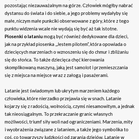
pozostając niezauważalnym na górze. Człowiek mógłby nabrać
dystansu do świata i do siebie, a jego problemy wydałyby się
małe, niczym małe punkciki obserwowane z góry, które z tego
punktu widzenia wcale nie wydają się być aż tak istotne.
Piosenki o lataniu
mogą być również dedykowane dla dzieci,
jak na przykład piosenka ,,Jestem pilotem”, która opowiada o
dziecięcych marzeniach o wznoszeniu się do chmur i zbliżaniu
się do słońca. To także dziecięca chęć kierowania
skomplikowaną maszyną, jaką jest samolot i przemieszczania
się z miejsca na miejsce wraz z załogą i pasażerami.
Latanie jest świadomym lub ukrytym marzeniem każdego
człowieka, które nierzadko przejawia się w snach. Latanie
kojarzy się z radością, wolnością, czymś niesamowitym, a jednak
tak nieosiągalnym. To przekraczanie granic własnych
możliwości, triumf siły woli nad ograniczeniami. Marzenia, mity
i wyobrażenia związane z lataniem, a także jego symbolika to
coś, co towarzyszy ludzkości od zarania dziejów. Latanie w