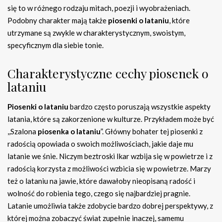
się to w różnego rodzaju mitach, poezji i wyobrażeniach.
Podobny charakter mają także
piosenki o lataniu
, które
utrzymane są zwykle w charakterystycznym, swoistym,
specyficznym dla siebie tonie.
Charakterystyczne cechy piosenek o
lataniu
Piosenki o lataniu
bardzo często poruszają wszystkie aspekty
latania, które są zakorzenione w kulturze. Przykładem może być
,,Szalona
piosenka o lataniu
”. Główny bohater tej piosenki z
radością opowiada o swoich możliwościach, jakie daje mu
latanie we śnie. Niczym beztroski Ikar wzbija się w powietrze i z
radością korzysta z możliwości wzbicia się w powietrze. Marzy
też o lataniu na jawie, które dawałoby nieopisaną radość i
wolność do robienia tego, czego się najbardziej pragnie.
Latanie umożliwia także zdobycie bardzo dobrej perspektywy, z
której można zobaczyć świat zupełnie inaczej, samemu