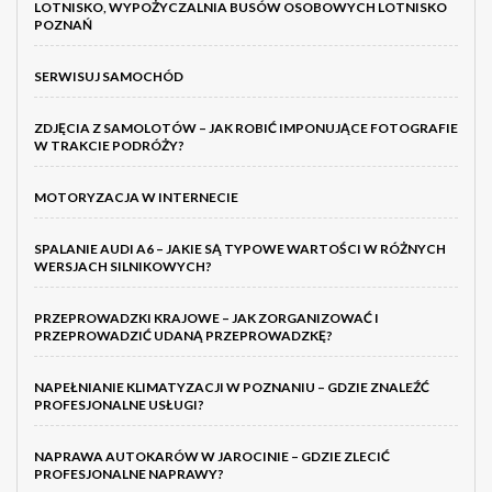
LOTNISKO, WYPOŻYCZALNIA BUSÓW OSOBOWYCH LOTNISKO
POZNAŃ
SERWISUJ SAMOCHÓD
ZDJĘCIA Z SAMOLOTÓW – JAK ROBIĆ IMPONUJĄCE FOTOGRAFIE
W TRAKCIE PODRÓŻY?
MOTORYZACJA W INTERNECIE
SPALANIE AUDI A6 – JAKIE SĄ TYPOWE WARTOŚCI W RÓŻNYCH
WERSJACH SILNIKOWYCH?
PRZEPROWADZKI KRAJOWE – JAK ZORGANIZOWAĆ I
PRZEPROWADZIĆ UDANĄ PRZEPROWADZKĘ?
NAPEŁNIANIE KLIMATYZACJI W POZNANIU – GDZIE ZNALEŹĆ
PROFESJONALNE USŁUGI?
NAPRAWA AUTOKARÓW W JAROCINIE – GDZIE ZLECIĆ
PROFESJONALNE NAPRAWY?