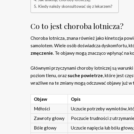
Kiedy należy skonsultować się z lekarzem?
Co to jest choroba lotnicza?
Choroba lotnicza, znana również jako kinetozja pow
samolotem. Wiele osób doświadcza dyskomfortu, k
zmęczenie
. Te objawy mogą znacząco wpłynąć na ko
Głównymi przyczynami choroby lotniczej są warunki p
poziom tlenu, oraz
suche powietrze
, które jest cz
wrażliwe na te zmiany mogą odczuwać objawy już w t
Objaw
Opis
Mdłości
Uczucie potrzeby wymiotów, kt
Zawroty głowy
Poczucie trudności z utrzymani
Bóle głowy
Uczucie napięcia lub bólu głowy,