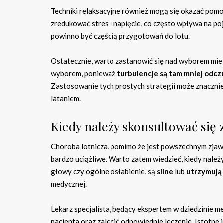
Techniki relaksacyjne również mogą się okazać pom
zredukować stres i napięcie, co często wpływa na p
powinno być częścią przygotowań do lotu.
Ostatecznie, warto zastanowić się nad wyborem miej
wyborem, ponieważ
turbulencje są tam mniej odc
Zastosowanie tych prostych strategii może znaczni
lataniem.
Kiedy należy skonsultować się
Choroba lotnicza, pomimo że jest powszechnym zjaw
bardzo uciążliwe. Warto zatem wiedzieć, kiedy należy
głowy czy ogólne osłabienie, są
silne
lub
utrzymują 
medycznej.
Lekarz specjalista, będący ekspertem w dziedzinie 
pacjenta oraz zalecić odpowiednie leczenie. Istotn