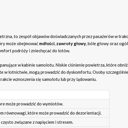
ietrzna, to zespół objawów doświadczanych przez pasażerów w trakc
tóry może obejmować
mdłości
,
zawroty głowy
, bóle głowy oraz ogó
mfort podróży i zniechęcać do lotów.
anujące w kabinie samolotu. Niskie ciśnienie powietrza, które obni
ęste w lotnictwie, mogą prowadzić do dyskomfortu. Osoby szczególni
rakcie wznoszenia się samolotu lub przy lądowaniu.
óre może prowadzić do wymiotów.
em równowagi, które może prowadzić do dezorientacji.
 często związane z napięciem i stresem.