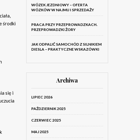
WÓZEK JEZDNIOWY – OFERTA
WÓZKÓW W NAJMU I SPRZEDAŻY
ciała,
e środki
PRACA PRZY PRZEPROWADZKACH.
PRZEPROWADZKI ŻORY
JAK ODPALIĆ SAMOCHÓD Z SILNIKIEM
DIESLA – PRAKTYCZNE WSKAZÓWKI
h
Archiwa
a się i
LIPIEC 2026
uczucia
PAŹDZIERNIK 2025
CZERWIEC 2025
k
MAJ 2025