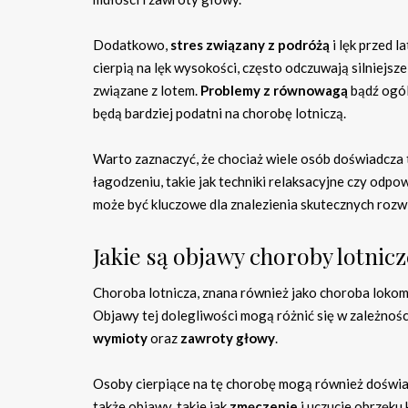
Dodatkowo,
stres związany z podróżą
i lęk przed 
cierpią na lęk wysokości, często odczuwają silniejsz
związane z lotem.
Problemy z równowagą
bądź ogól
będą bardziej podatni na chorobę lotniczą.
Warto zaznaczyć, że chociaż wiele osób doświadcza 
łagodzeniu, takie jak techniki relaksacyjne czy odp
może być kluczowe dla znalezienia skutecznych rozw
Jakie są objawy choroby lotnicz
Choroba lotnicza, znana również jako choroba lokom
Objawy tej dolegliwości mogą różnić się w zależnośc
wymioty
oraz
zawroty głowy
.
Osoby cierpiące na tę chorobę mogą również doświ
także objawy, takie jak
zmęczenie
i uczucie obrzęku