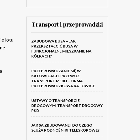
Transport i przeprowadzki
ie lotu
ZABUDOWA BUSA – JAK
PRZEKSZTAŁCIĆ BUSA W
lne
FUNKCJONALNE MIESZKANIE NA
KÓŁKACH?
ża
PRZEPROWADZANIE SIĘ W
KATOWICACH. PRZEWÓZ,
e
TRANSPORT MEBLI – FIRMA
PRZEPROWADZKOWA KATOWICE
USTAWY O TRANSPORCIE
DROGOWYM. TRANSPORT DROGOWY
PKD
JAK SĄ ZBUDOWANE I DO CZEGO
SŁUŻĄ PODNOŚNIKI TELESKOPOWE?