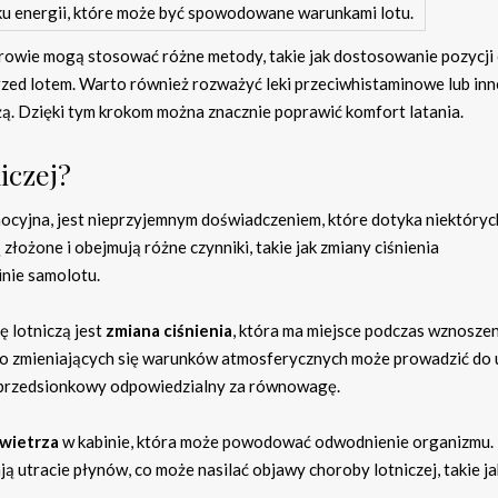
aku energii, które może być spowodowane warunkami lotu.
erowie mogą stosować różne metody, takie jak dostosowanie pozycji 
rzed lotem. Warto również rozważyć leki przeciwhistaminowe lub inn
ą. Dzięki tym krokom można znacznie poprawić komfort latania.
iczej?
ocyjna, jest nieprzyjemnym doświadczeniem, które dotyka niektóryc
łożone i obejmują różne czynniki, takie jak zmiany ciśnienia
nie samolotu.
 lotniczą jest
zmiana ciśnienia
, która ma miejsce podczas wznoszeni
do zmieniających się warunków atmosferycznych może prowadzić do 
ad przedsionkowy odpowiedzialny za równowagę.
owietrza
w kabinie, która może powodować odwodnienie organizmu.
ją utracie płynów, co może nasilać objawy choroby lotniczej, takie ja