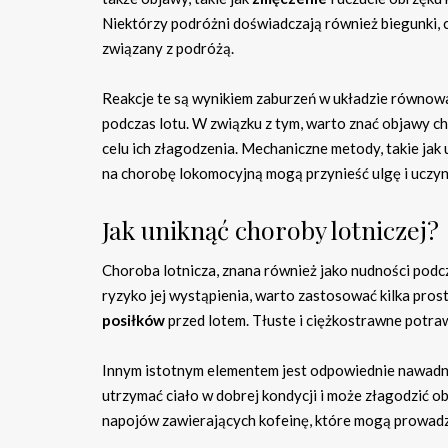
Niektórzy podróżni doświadczają również biegunki, c
związany z podróżą.
Reakcje te są wynikiem zaburzeń w układzie równow
podczas lotu. W związku z tym, warto znać objawy c
celu ich złagodzenia. Mechaniczne metody, takie ja
na chorobę lokomocyjną mogą przynieść ulgę i uczyn
Jak uniknąć choroby lotniczej?
Choroba lotnicza, znana również jako nudności podcz
ryzyko jej wystąpienia, warto zastosować kilka pros
posiłków
przed lotem. Tłuste i ciężkostrawne potra
Innym istotnym elementem jest odpowiednie nawadn
utrzymać ciało w dobrej kondycji i może złagodzić o
napojów zawierających kofeinę, które mogą prowadz