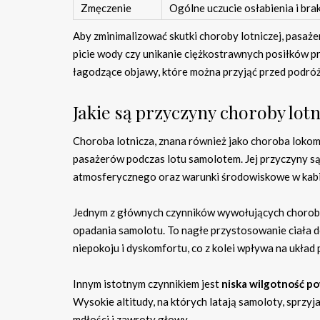
Zmęczenie
Ogólne uczucie osłabienia i br
Aby zminimalizować skutki choroby lotniczej, pasaż
picie wody czy unikanie ciężkostrawnych posiłków p
łagodzące objawy, które można przyjąć przed podróż
Jakie są przyczyny choroby lotn
Choroba lotnicza, znana również jako choroba lokom
pasażerów podczas lotu samolotem. Jej przyczyny są z
atmosferycznego oraz warunki środowiskowe w kabi
Jednym z głównych czynników wywołujących chorobę
opadania samolotu. To nagłe przystosowanie ciała 
niepokoju i dyskomfortu, co z kolei wpływa na ukł
Innym istotnym czynnikiem jest
niska wilgotność p
Wysokie altitudy, na których latają samoloty, sprzyja
mdłości i zawroty głowy.