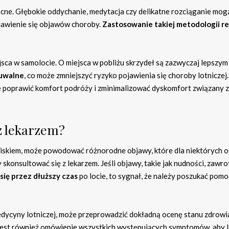
ocne. Głębokie oddychanie, medytacja czy delikatne rozciąganie mo
ojawienie się objawów choroby.
Zastosowanie takiej metodologii re
sca w samolocie. O miejsca w pobliżu skrzydeł są zazwyczaj lepszym
zuwalne
, co może zmniejszyć ryzyko pojawienia się choroby lotniczej.
e poprawić komfort podróży i zminimalizować dyskomfort związany z
 z lekarzem?
iskiem, może powodować różnorodne objawy, które dla niektórych o
 skonsultować się z lekarzem. Jeśli objawy, takie jak nudności, zawro
się przez dłuższy czas
po locie, to sygnał, że należy poszukać pom
medycyny lotniczej, może przeprowadzić dokładną ocenę stanu zdrowi
e jest również omówienie wszystkich występujących symptomów, aby 