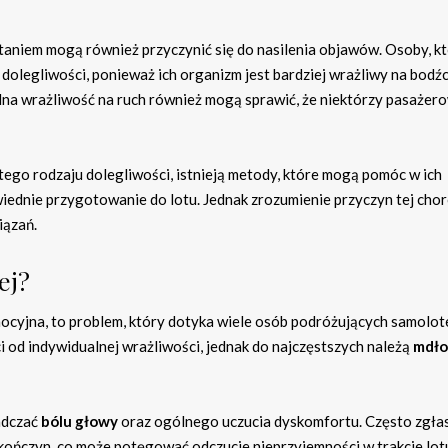
lataniem mogą również przyczynić się do nasilenia objawów. Osoby, k
e dolegliwości, ponieważ ich organizm jest bardziej wrażliwy na bodź
na wrażliwość na ruch również mogą sprawić, że niektórzy pasażer
tego rodzaju dolegliwości, istnieją metody, które mogą pomóc w ich
owiednie przygotowanie do lotu. Jednak zrozumienie przyczyn tej cho
iązań.
ej?
ocyjna, to problem, który dotyka wiele osób podróżujących samolot
i od indywidualnej wrażliwości, jednak do najczęstszych należą
mdło
adczać
bólu głowy
oraz ogólnego uczucia dyskomfortu. Często zgła
 kończyn, co może potęgować odczucie nieprzyjemności w trakcie lot