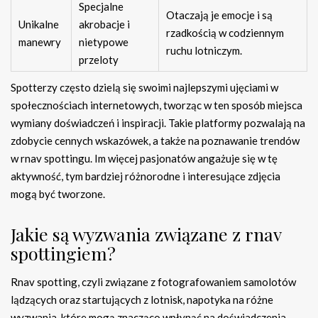
Specjalne
Otaczają je emocje i są
Unikalne
akrobacje i
rzadkością w codziennym
manewry
nietypowe
ruchu lotniczym.
przeloty
Spotterzy często dzielą się swoimi najlepszymi ujęciami w
społecznościach internetowych, tworząc w ten sposób miejsca
wymiany doświadczeń i inspiracji. Takie platformy pozwalają na
zdobycie cennych wskazówek, a także na poznawanie trendów
w rnav spottingu. Im więcej pasjonatów angażuje się w tę
aktywność, tym bardziej różnorodne i interesujące zdjęcia
mogą być tworzone.
Jakie są wyzwania związane z rnav
spottingiem?
Rnav spotting, czyli związane z fotografowaniem samolotów
lądzących oraz startujących z lotnisk, napotyka na różne
wyzwania, które mogą znacząco wpłynąć na doświadczenia