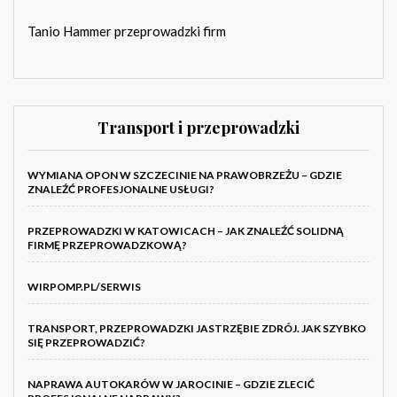
Tanio Hammer przeprowadzki firm
Transport i przeprowadzki
WYMIANA OPON W SZCZECINIE NA PRAWOBRZEŻU – GDZIE
ZNALEŹĆ PROFESJONALNE USŁUGI?
PRZEPROWADZKI W KATOWICACH – JAK ZNALEŹĆ SOLIDNĄ
FIRMĘ PRZEPROWADZKOWĄ?
WIRPOMP.PL/SERWIS
TRANSPORT, PRZEPROWADZKI JASTRZĘBIE ZDRÓJ. JAK SZYBKO
SIĘ PRZEPROWADZIĆ?
NAPRAWA AUTOKARÓW W JAROCINIE – GDZIE ZLECIĆ