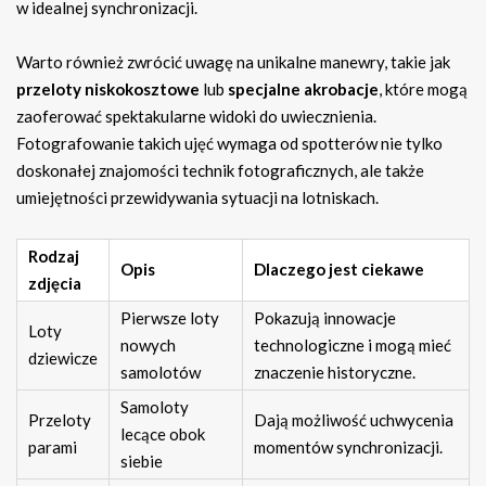
w idealnej synchronizacji.
Warto również zwrócić uwagę na unikalne manewry, takie jak
przeloty niskokosztowe
lub
specjalne akrobacje
, które mogą
zaoferować spektakularne widoki do uwiecznienia.
Fotografowanie takich ujęć wymaga od spotterów nie tylko
doskonałej znajomości technik fotograficznych, ale także
umiejętności przewidywania sytuacji na lotniskach.
Rodzaj
Opis
Dlaczego jest ciekawe
zdjęcia
Pierwsze loty
Pokazują innowacje
Loty
nowych
technologiczne i mogą mieć
dziewicze
samolotów
znaczenie historyczne.
Samoloty
Przeloty
Dają możliwość uchwycenia
lecące obok
parami
momentów synchronizacji.
siebie