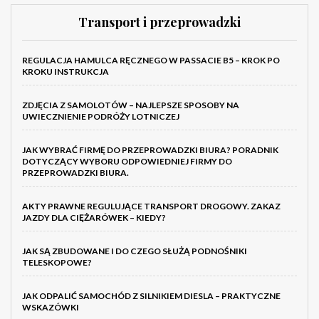
Transport i przeprowadzki
REGULACJA HAMULCA RĘCZNEGO W PASSACIE B5 – KROK PO
KROKU INSTRUKCJA
ZDJĘCIA Z SAMOLOTÓW – NAJLEPSZE SPOSOBY NA
UWIECZNIENIE PODRÓŻY LOTNICZEJ
JAK WYBRAĆ FIRMĘ DO PRZEPROWADZKI BIURA? PORADNIK
DOTYCZĄCY WYBORU ODPOWIEDNIEJ FIRMY DO
PRZEPROWADZKI BIURA.
AKTY PRAWNE REGULUJĄCE TRANSPORT DROGOWY. ZAKAZ
JAZDY DLA CIĘŻARÓWEK – KIEDY?
JAK SĄ ZBUDOWANE I DO CZEGO SŁUŻĄ PODNOŚNIKI
TELESKOPOWE?
JAK ODPALIĆ SAMOCHÓD Z SILNIKIEM DIESLA – PRAKTYCZNE
WSKAZÓWKI