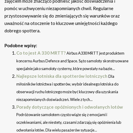
zajęciem może znacząco podnieść jakość doświadczenia i
pomóc w uchwyceniu niezapomnianych chwil. Regularne
przystosowywanie się do zmieniających się warunków oraz
uważność na otoczenie to kluczowe umiejętności każdego
dobrego spottera.
Podobne wpisy:
Co to jest A 330 MRTT?
Airbus A330 MRTT jest produktem
koncernu Aurbus Defence and Space. Są to samoloty skonstruowane
specjalnie jako samoloty cysterny, które powstały na bazie...
Najlepsze lotniska dla spotterów lotniczych
Dla
miłośników lotnictwa i spotterów, wybór idealnego lotniska do
obserwacji ruchu lotniczego może być kluczowy dla uzyskania
niezapomnianych doświadczeń. Wiele z tych...
Porady dotyczące opóźnionych i odwołanych lotów
Podróżowanie samolotem często wiąże się z emocjami i
oczekiwaniami, ale niestety, czasami zdarzają się opóźnienia lub
odwołania lotów. Dla wielu pasażerów sytuacje...