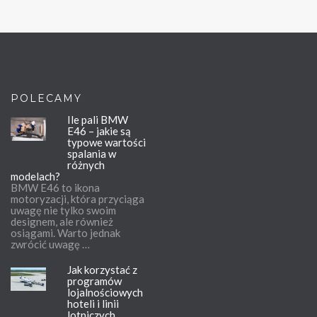
POLECAMY
Ile pali BMW
E46 – jakie są
typowe wartości
spalania w
różnych
modelach?
BMW E46 to ikona
motoryzacji, która przyciąga
uwagę nie tylko swoim
designem, ale również
osiągami. Warto jednak
zwrócić uwagę …
Jak korzystać z
programów
lojalnościowych
hoteli i linii
lotniczych