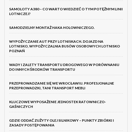
SAMOLOTY A380 – CO WARTO WIEDZIEĆ O TYM POTĘŻNYM LINII
LOTNICZEJ?
SAMODZIELNY MONTAŻ HAKA HOLOWNICZEGO.
WYPOŻYCZANIE AUT PRZY LOTNISKACH. DOJAZD NA
LOTNISKO, WYPOŻYCZALNIA BUSÓW OSOBOWYCH LOTNISKO
POZNAŃ
WADY I ZALETY TRANSPORTU DROGOWEGO W PORÓWNANIU
DO INNYCH ŚRODKÓW TRANSPORTU
PRZEPROWADZANIE SIĘ WE WROCŁAWIU. PROFESJONALNE
PRZEPROWADZKI, TANI TRANSPORT MEBLI
KLUCZOWE WYPOSAŻENIE JEDNOSTEK RATOWNICZO-
GAŚNICZYCH
GDZIE ODDAĆ ZUŻYTY OLEJ SILNIKOWY – PUNKTY ZBIÓRKI I
ZASADY POSTĘPOWANIA