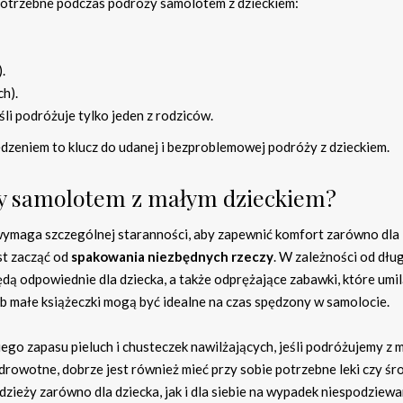
potrzebne podczas podróży samolotem z dzieckiem:
.
h).
i podróżuje tylko jeden z rodziców.
eniem to klucz do udanej i bezproblemowej podróży z dzieckiem.
ży samolotem z małym dzieckiem?
ymaga szczególnej staranności, aby zapewnić komfort zarówno dla
est zacząć od
spakowania niezbędnych rzeczy
. W zależności od dłu
ędą odpowiednie dla dziecka, a także odprężające zabawki, które umi
ub małe książeczki mogą być idealne na czas spędzony w samolocie.
o zapasu pieluch i chusteczek nawilżających, jeśli podróżujemy z 
rowotne, dobrze jest również mieć przy sobie potrzebne leki czy śr
zieży zarówno dla dziecka, jak i dla siebie na wypadek niespodziew