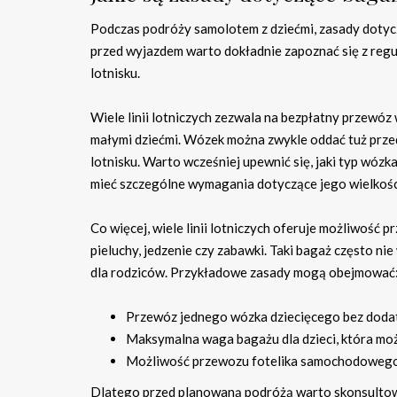
Podczas podróży samolotem z dziećmi, zasady dotyczą
przed wyjazdem warto dokładnie zapoznać się z reg
lotnisku.
Wiele linii lotniczych zezwala na bezpłatny przewóz 
małymi dziećmi. Wózek można zwykle oddać tuż przed
lotnisku. Warto wcześniej upewnić się, jaki typ wóz
mieć szczególne wymagania dotyczące jego wielkości
Co więcej, wiele linii lotniczych oferuje możliwoś
pieluchy, jedzenie czy zabawki. Taki bagaż często ni
dla rodziców. Przykładowe zasady mogą obejmować
Przewóz jednego wózka dziecięcego bez doda
Maksymalna waga bagażu dla dzieci, która moż
Możliwość przewozu fotelika samochodowego na
Dlatego przed planowaną podróżą warto skonsultować s