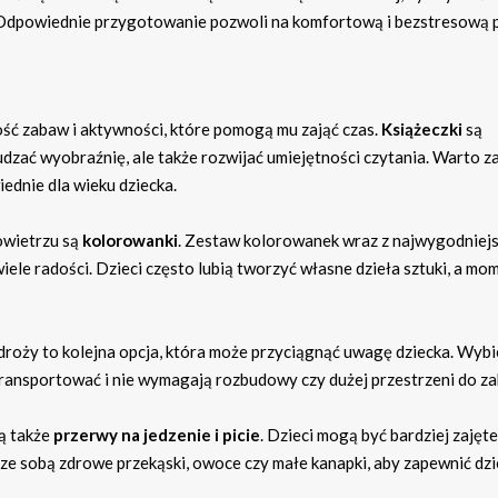
i. Odpowiednie przygotowanie pozwoli na komfortową i bezstresową 
ść zabaw i aktywności, które pomogą mu zająć czas.
Książeczki
są
ać wyobraźnię, ale także rozwijać umiejętności czytania. Warto z
ednie dla wieku dziecka.
owietrzu są
kolorowanki
. Zestaw kolorowanek wraz z najwygodniej
le radości. Dzieci często lubią tworzyć własne dzieła sztuki, a mo
oży to kolejna opcja, która może przyciągnąć uwagę dziecka. Wybi
transportować i nie wymagają rozbudowy czy dużej przestrzeni do z
ą także
przerwy na jedzenie i picie
. Dzieci mogą być bardziej zajęte
ze sobą zdrowe przekąski, owoce czy małe kanapki, aby zapewnić dz