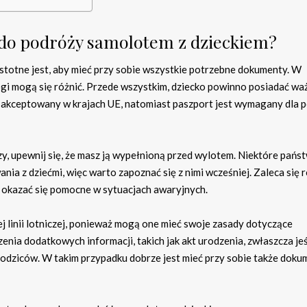
 do podróży samolotem z dzieckiem?
stotne jest, aby mieć przy sobie wszystkie potrzebne dokumenty. W
ogi mogą się różnić. Przede wszystkim, dziecko powinno posiadać wa
t akceptowany w krajach UE, natomiast paszport jest wymagany dla 
zy, upewnij się, że masz ją wypełnioną przed wylotem. Niektóre pańs
a z dziećmi, więc warto zapoznać się z nimi wcześniej. Zaleca się 
 okazać się pomocne w sytuacjach awaryjnych.
linii lotniczej, ponieważ mogą one mieć swoje zasady dotyczące
nia dodatkowych informacji, takich jak akt urodzenia, zwłaszcza jeś
 rodziców. W takim przypadku dobrze jest mieć przy sobie także dok