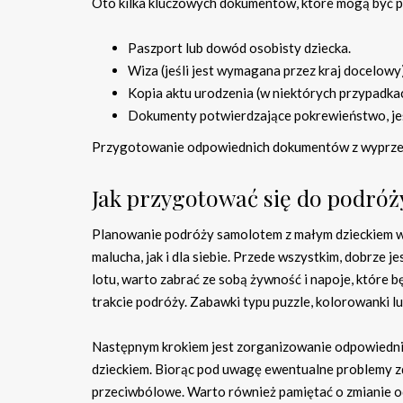
Oto kilka kluczowych dokumentów, które mogą być 
Paszport lub dowód osobisty dziecka.
Wiza (jeśli jest wymagana przez kraj docelowy)
Kopia aktu urodzenia (w niektórych przypadkac
Dokumenty potwierdzające pokrewieństwo, jeśl
Przygotowanie odpowiednich dokumentów z wyprzedz
Jak przygotować się do podró
Planowanie podróży samolotem z małym dzieckiem w
malucha, jak i dla siebie. Przede wszystkim, dobrze j
lotu, warto zabrać ze sobą żywność i napoje, które b
trakcie podróży. Zabawki typu puzzle, kolorowanki l
Następnym krokiem jest zorganizowanie odpowiednieg
dzieckiem. Biorąc pod uwagę ewentualne problemy zd
przeciwbólowe. Warto również pamiętać o zmianie od