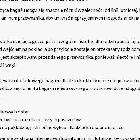
ce bagażu mogą się znacznie różnić w zależności od linii lotniczej.
ulaminem przewoźnika, aby uniknąć nieprzyjemnych niespodzianek na
wózka dziecięcego, co jest szczególnie istotne dla rodzin podróżując
 wejściem na pokład, a po przylocie zostaje on przekazany rodzicom
ka jest akceptowany przez danego przewoźnika, ponieważ niektóre li
 i wagi.
ć przewozu dodatkowego bagażu dla dziecka, który może obejmować np
e wlicza się do limitu bagażu rejestrowanego, co stanowi duże udogo
:
tkowych opłat.
e być inna niż dla dorosłych pasażerów.
 pokładzie, jeśli rodzic wykupi dla dziecka osobne miejsce.
ię ze stroną internetową lub infolinią linii lotniczej, by uzyskać 