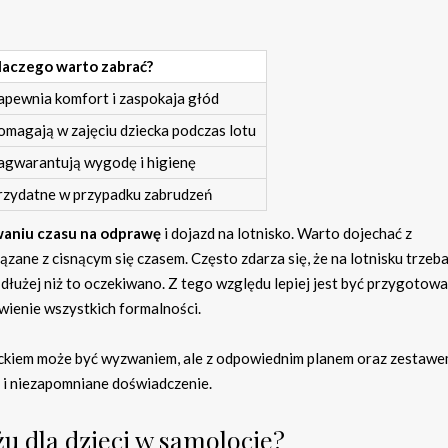
laczego warto zabrać?
apewnia komfort i zaspokaja głód
omagają w zajęciu dziecka podczas lotu
agwarantują wygodę i higienę
rzydatne w przypadku zabrudzeń
aniu czasu na odprawę
i dojazd na lotnisko. Warto dojechać z
ane z cisnącym się czasem. Często zdarza się, że na lotnisku trzeba
dłużej niż to oczekiwano. Z tego względu lepiej jest być przygotow
wienie wszystkich formalności.
ckiem może być wyzwaniem, ale z odpowiednim planem oraz zestaw
e i niezapomniane doświadczenie.
żu dla dzieci w samolocie?