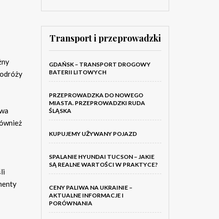
Transport i przeprowadzki
żny
GDAŃSK – TRANSPORT DROGOWY
BATERII LITOWYCH
podróży
PRZEPROWADZKA DO NOWEGO
MIASTA. PRZEPROWADZKI RUDA
twa
ŚLĄSKA
również
KUPUJEMY UŻYWANY POJAZD
SPALANIE HYUNDAI TUCSON – JAKIE
SĄ REALNE WARTOŚCI W PRAKTYCE?
li
umenty
CENY PALIWA NA UKRAINIE –
AKTUALNE INFORMACJE I
PORÓWNANIA