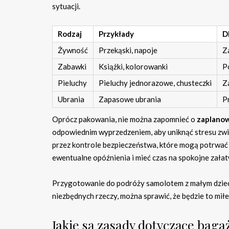
sytuacji.
Rodzaj
Przykłady
D
Żywność
Przekąski, napoje
Z
Zabawki
Książki, kolorowanki
P
Pieluchy
Pieluchy jednorazowe, chusteczki
Z
Ubrania
Zapasowe ubrania
P
Oprócz pakowania, nie można zapomnieć o
zaplanow
odpowiednim wyprzedzeniem, aby uniknąć stresu związ
przez kontrole bezpieczeństwa, które mogą potrwać 
ewentualne opóźnienia i mieć czas na spokojne załat
Przygotowanie do podróży samolotem z małym dzie
niezbędnych rzeczy, można sprawić, że będzie to mił
Jakie są zasady dotyczące baga