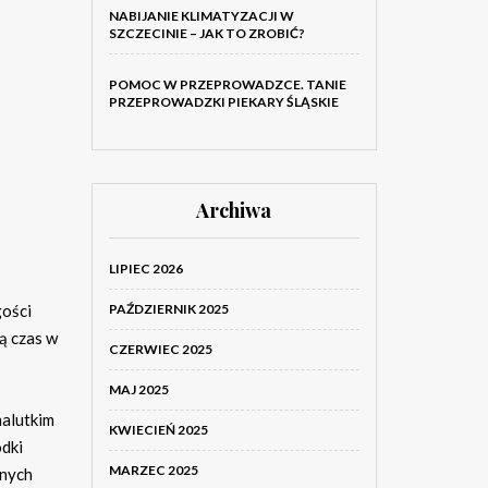
NABIJANIE KLIMATYZACJI W
SZCZECINIE – JAK TO ZROBIĆ?
POMOC W PRZEPROWADZCE. TANIE
PRZEPROWADZKI PIEKARY ŚLĄSKIE
Archiwa
LIPIEC 2026
gości
PAŹDZIERNIK 2025
lą czas w
CZERWIEC 2025
MAJ 2025
malutkim
KWIECIEŃ 2025
odki
MARZEC 2025
anych