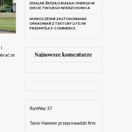
IDEALNE ŹRÓDŁO BIAŁKA I ENERGII W
DIECIE TWOJEGO WIERZCHOWCA
NOWOCZESNE ZASTOSOWANIA
OPAKOWAŃ Z TEKTURY LITEJ W
PRZEMYŚLE E-COMMERCE
i
Najnowsze komentarze
abrać ze
RunWay 37
Tanio Hammer przeprowadzki firm