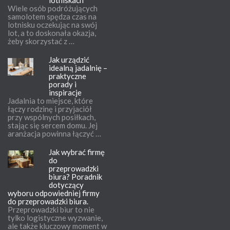
lotniskach
Wiele osób podróżujących
samolotem spędza czas na
lotnisku oczekując na swój
lot, a to doskonała okazja,
żeby skorzystać z …
Jak urządzić
idealną jadalnię –
praktyczne
porady i
inspiracje
Jadalnia to miejsce, które
łączy rodzinę i przyjaciół
przy wspólnych posiłkach,
stając się sercem domu. Jej
aranżacja powinna łączyć …
Jak wybrać firmę
do
przeprowadzki
biura? Poradnik
dotyczący
wyboru odpowiedniej firmy
do przeprowadzki biura.
Przeprowadzki biur to nie
tylko logistyczne wyzwanie,
ale także kluczowy moment w