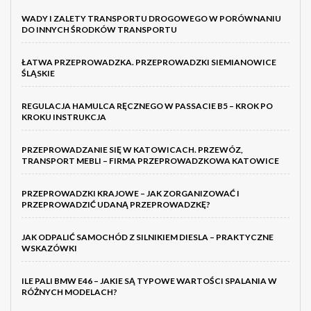
WADY I ZALETY TRANSPORTU DROGOWEGO W PORÓWNANIU
DO INNYCH ŚRODKÓW TRANSPORTU
ŁATWA PRZEPROWADZKA. PRZEPROWADZKI SIEMIANOWICE
ŚLĄSKIE
REGULACJA HAMULCA RĘCZNEGO W PASSACIE B5 – KROK PO
KROKU INSTRUKCJA
PRZEPROWADZANIE SIĘ W KATOWICACH. PRZEWÓZ,
TRANSPORT MEBLI – FIRMA PRZEPROWADZKOWA KATOWICE
PRZEPROWADZKI KRAJOWE – JAK ZORGANIZOWAĆ I
PRZEPROWADZIĆ UDANĄ PRZEPROWADZKĘ?
JAK ODPALIĆ SAMOCHÓD Z SILNIKIEM DIESLA – PRAKTYCZNE
WSKAZÓWKI
ILE PALI BMW E46 – JAKIE SĄ TYPOWE WARTOŚCI SPALANIA W
RÓŻNYCH MODELACH?