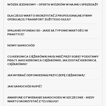
WÓZEK JEZDNIOWY – OFERTA WÓZKÓW W NAJMU I SPRZEDAŻY
DLACZEGO WARTO SKORZYSTAĆ Z PROFESJONALNEJ FIRMY
OFERUJĄCEJ TRANSPORT ZUŻYTEGO OLEJU?
SPALANIE HYUNDAI I30 – JAKIE SĄ TYPOWE WARTOŚCI W
PRAKTYCE?
NOWY SAMOCHÓD
CO KIEROWCA CIĘŻARÓWKI MUSI MIEĆ PRZY SOBIE? PODSTAWY
PRACY JAKO KIEROWCA CIĘŻARÓWKI. JAK ZOSTAĆ KIEROWCĄ
CIĘŻARÓWKI?
JAK WYBRAĆ ODPOWIEDNIĄ PRZYCZEPĘ CIĘŻAROWĄ?
JAKI SAMOCHÓD KUPIĆ?
AWARYJNE OTWIERANIE SAMOCHODU W SZCZECINIE – KIEDY
WARTO SKORZYSTAĆ Z TEJ USŁUGI?