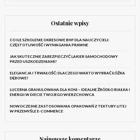
Ostatnie wpisy
CO ILE SZKOLENIE OKRESOWE BHP DLA NAUCZYCIELI:
CZĘSTOTLIWOŚĆ I WYMAGANIA PRAWNE
JAK SKUTECZNIE ZABEZPIECZYĆ LAKIER SAMOCHODOWY
PRZED USZKODZENIAMI?
ELEGANCJA I TRWAŁOŚĆ: DLACZEGO WARTO WYBRAĆ ŁÓŻKA
DĘBOWE?
LUCERNA GRANULOWANA DLA KONI – IDEALNE ŹRÓDŁO BIAŁKA I
ENERGII W DIECIE TWOJEGO WIERZCHOWCA
NOWOCZESNE ZASTOSOWANIA OPAKOWAŃ Z TEKTURY LITEJ
W PRZEMYŚLE E-COMMERCE
Najnowsze komentarze