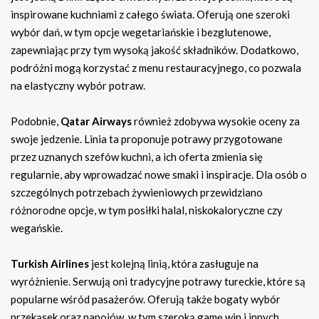
inspirowane kuchniami z całego świata. Oferują one szeroki
wybór dań, w tym opcje wegetariańskie i bezglutenowe,
zapewniając przy tym wysoką jakość składników. Dodatkowo,
podróżni mogą korzystać z menu restauracyjnego, co pozwala
na elastyczny wybór potraw.
Podobnie,
Qatar Airways
również zdobywa wysokie oceny za
swoje jedzenie. Linia ta proponuje potrawy przygotowane
przez uznanych szefów kuchni, a ich oferta zmienia się
regularnie, aby wprowadzać nowe smaki i inspiracje. Dla osób o
szczególnych potrzebach żywieniowych przewidziano
różnorodne opcje, w tym posiłki halal, niskokaloryczne czy
wegańskie.
Turkish Airlines
jest kolejną linią, która zasługuje na
wyróżnienie. Serwują oni tradycyjne potrawy tureckie, które są
popularne wśród pasażerów. Oferują także bogaty wybór
przekąsek oraz napojów, w tym szeroką gamę win i innych