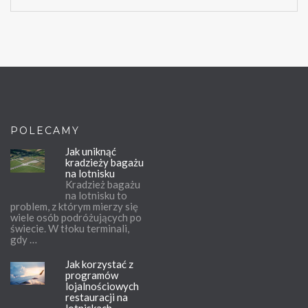
POLECAMY
Jak uniknąć
kradzieży bagażu
na lotnisku
Kradzież bagażu
na lotnisku to
problem, z którym mierzy się
wiele osób podróżujących po
świecie. W tłoku terminali,
gdy …
Jak korzystać z
programów
lojalnościowych
restauracji na