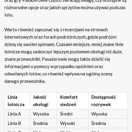
oraz gry. Pasażerowie często zwracają uwagę, czy dostępne są
różnorodne opcje oraz jakich sprzętów można używać podczas
lotu.
Warto również zapoznać się z recenzjami na stronach
internetowych oraz forach podróżniczych, gdzie podróżni
dzielą się swoimi opiniami. Czasami mniejsze, mniej znane linie
lotnicze mogą zaskoczyć lepszym poziomem obsługi niż duże,
znane przewoźniki. Pasażerowie mogą także dzielić się
informacjami o pomocy w przypadku opóźnień oraz
odwołanych lotów, co również wpływa na ogólną ocenę
danego przewoźnika.
Linia
Jakość
Komfort
Dostępność
lotnicza
obsługi
siedzeń
rozrywek
Linia A
Wysoka
Średni
Wysoka
Linia B
Średnia
Wysoki
Średnia