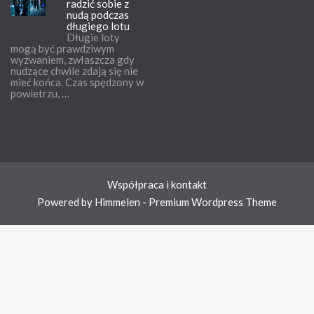
radzić sobie z
nudą podczas
długiego lotu
Długie loty
mogą być prawdziwym
wyzwaniem, zwłaszcza gdy
nudzące chwile zdają się nie
mieć końca. Czas spędzony w
powietrzu, …
Współpraca i kontakt
Powered by Himmelen - Premium Wordpress Theme