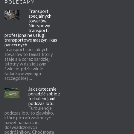
POLECAMY
Transport
specjalnych
towarów.
Nietypowy
transport:
profesjonalne usługi
transportowe maszyn i kas
pancernych
Transport specjalnych
towarów to temat, który
staje się coraz bardziej
istotny w dzisiejszym
świecie, gdzie wiele
ładunków wymaga
szczególnej …
Jak skutecznie
poradzić sobie z
turbulencjami
podczas lotu
Turbulencje
podczas lotu to zjawisko,
które potrafi zaskoczyć
nawet najbardziej
doświadczonych
podróżników. Choć mogą