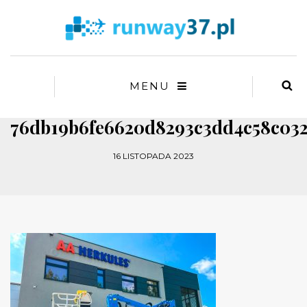
MENU
76db19b6fe6620d8293c3dd4c58c03
16 LISTOPADA 2023