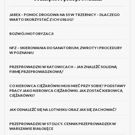
JAREX – POMOC DROGOWA NA S5 W TRZEBNICY – DLACZEGO
WARTO SKORZYSTAĆ Z ICH USŁUG?
ROZWÓJ MOTORYZACJI
NFZ – SKIEROWANIA DO SANATORIUM, ZWROTY I PROCEDURY
W POZNANIU
PRZEPROWADZKI W KATOWICACH – JAK ZNALEŹĆ SOLIDNĄ
FIRMĘ PRZEPROWADZKOWĄ?
CO KIEROWCA CIĘŻARÓWKI MUSI MIEĆ PRZY SOBIE? PODSTAWY
PRACY JAKO KIEROWCA CIĘŻARÓWKI. JAK ZOSTAĆ KIEROWCĄ
CIĘŻARÓWKI?
JAK ODNALEŹĆ SIĘ NA LOTNISKU ORAZ JAK SIĘ ZACHOWAĆ?
PRZEPROWADZKI W STOLICY. CENNIK PRZEPROWADZEK W
WARSZAWIE BIAŁOŁĘCE