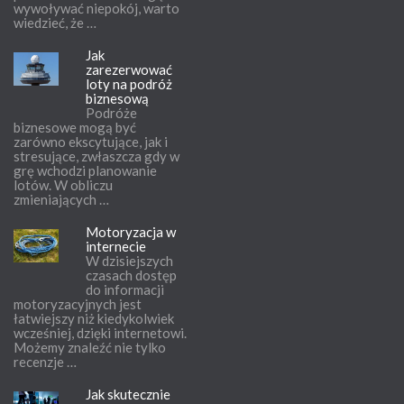
wywoływać niepokój, warto
wiedzieć, że …
Jak
zarezerwować
loty na podróż
biznesową
Podróże
biznesowe mogą być
zarówno ekscytujące, jak i
stresujące, zwłaszcza gdy w
grę wchodzi planowanie
lotów. W obliczu
zmieniających …
Motoryzacja w
internecie
W dzisiejszych
czasach dostęp
do informacji
motoryzacyjnych jest
łatwiejszy niż kiedykolwiek
wcześniej, dzięki internetowi.
Możemy znaleźć nie tylko
recenzje …
Jak skutecznie