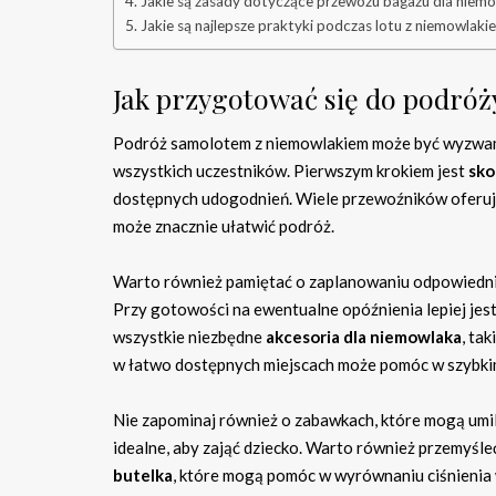
Jakie są zasady dotyczące przewozu bagażu dla niem
Jakie są najlepsze praktyki podczas lotu z niemowlaki
Jak przygotować się do podró
Podróż samolotem z niemowlakiem może być wyzwani
wszystkich uczestników. Pierwszym krokiem jest
sko
dostępnych udogodnień. Wiele przewoźników oferuje 
może znacznie ułatwić podróż.
Warto również pamiętać o zaplanowaniu odpowiedniej
Przy gotowości na ewentualne opóźnienia lepiej jes
wszystkie niezbędne
akcesoria dla niemowlaka
, ta
w łatwo dostępnych miejscach może pomóc w szybkim
Nie zapominaj również o zabawkach, które mogą umili
idealne, aby zająć dziecko. Warto również przemyśle
butelka
, które mogą pomóc w wyrównaniu ciśnienia 