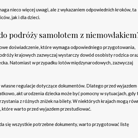
ga nieco więcej uwagi, ale z wykazaniem odpowiednich kroków, ta
w, jak i dla dzieci.
 do podróży samolotem z niemowlakiem
owe doświadczenie, które wymaga odpowiedniego przygotowania,
 podróży krajowych zazwyczaj wystarczy dowód osobisty rodzica ora
iecka. Natomiast w przypadku lotów międzynarodowych, zazwyczaj
ieć własne regulacje dotyczące dokumentów. Dlatego przed wyjazdem
datkowo, akt urodzenia dziecka może być pomocny w sytuacjach, gdy 
zystania z różnych zniżek na bilety. W niektórych krajach mogą rów
 które warto przed wyjazdem przestudiować.
iada się wszystkie potrzebne dokumenty, warto przygotować listę