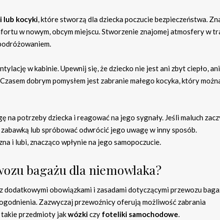
 lub kocyki
, które stworzą dla dziecka poczucie bezpieczeństwa. Z
fortu w nowym, obcym miejscu. Stworzenie znajomej atmosfery w tr
z podróżowaniem.
ację w kabinie. Upewnij się, że dziecko nie jest ani zbyt ciepło, ani
a. Czasem dobrym pomysłem jest zabranie małego kocyka, który możn
ę na potrzeby dziecka i reagować na jego sygnały. Jeśli maluch zac
o zabawką lub spróbować odwrócić jego uwagę w inny sposób.
a i lubi, znacząco wpłynie na jego samopoczucie.
ewozu bagażu dla niemowlaka?
 z dodatkowymi obowiązkami i zasadami dotyczącymi przewozu baga
 udogodnienia. Zazwyczaj przewoźnicy oferują możliwość zabrania
takie przedmioty jak
wózki
czy
foteliki samochodowe
.