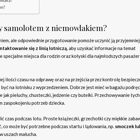
owlaka?
em?
ży samolotem z niemowlakiem?
em, ale odpowiednie przygotowanie pomoże uczynić ją przyjemniej
ntaktowanie się z linią lotniczą
, aby uzyskać informacje na temat
specjalne miejsca dla rodzin oraz kołyski dla najmłodszych pasażer
 ilości czasu na odprawę oraz na przejścia przez kontrolę bezpiec
t być na lotnisku z wyprzedzeniem. Dobrze jest mieć w bagażu podrę
kie jak pieluchy, chusteczki, jedzenie czy butelki. Przechowywanie tyc
 zaspokojeniu potrzeb dziecka.
ć czas podczas lotu. Proste książeczki, grzechotki czy miękkie zabaw
ć, co może być potrzebne podczas startu i lądowania, np.
smoczek lu
w uszach malucha.