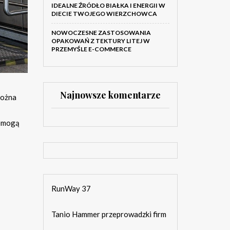
IDEALNE ŹRÓDŁO BIAŁKA I ENERGII W
DIECIE TWOJEGO WIERZCHOWCA
NOWOCZESNE ZASTOSOWANIA
OPAKOWAŃ Z TEKTURY LITEJ W
PRZEMYŚLE E-COMMERCE
Najnowsze komentarze
można
pomogą
RunWay 37
Tanio Hammer przeprowadzki firm