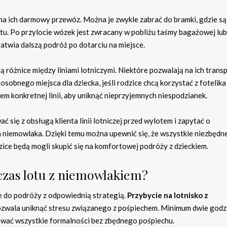
 na ich darmowy przewóz. Można je zwykle zabrać do bramki, gdzie są
u. Po przylocie wózek jest zwracany w pobliżu taśmy bagażowej lub
atwia dalszą podróż po dotarciu na miejsce.
ą różnice między liniami lotniczymi. Niektóre pozwalają na ich trans
bnego miejsca dla dziecka, jeśli rodzice chcą korzystać z fotelika
em konkretnej linii, aby uniknąć nieprzyjemnych niespodzianek.
się z obsługą klienta linii lotniczej przed wylotem i zapytać o
niemowlaka. Dzięki temu można upewnić się, że wszystkie niezbędn
ice będą mogli skupić się na komfortowej podróży z dzieckiem.
dczas lotu z niemowlakiem?
e do podróży z odpowiednią strategią.
Przybycie na lotnisko z
pozwala uniknąć stresu związanego z pośpiechem. Minimum dwie godz
ować wszystkie formalności bez zbędnego pośpiechu.