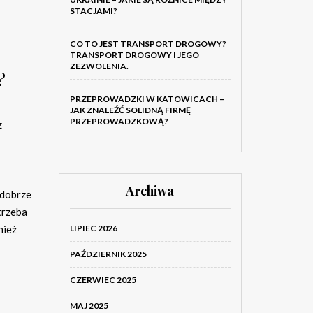
STACJAMI?
CO TO JEST TRANSPORT DROGOWY?
TRANSPORT DROGOWY I JEGO
ZEZWOLENIA.
?
PRZEPROWADZKI W KATOWICACH –
JAK ZNALEŹĆ SOLIDNĄ FIRMĘ
PRZEPROWADZKOWĄ?
z
Archiwa
 dobrze
trzeba
LIPIEC 2026
nież
PAŹDZIERNIK 2025
CZERWIEC 2025
MAJ 2025