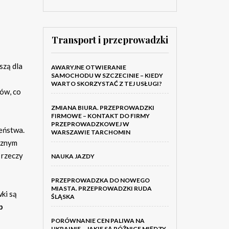
Transport i przeprowadzki
szą dla
AWARYJNE OTWIERANIE
SAMOCHODU W SZCZECINIE – KIEDY
WARTO SKORZYSTAĆ Z TEJ USŁUGI?
ów, co
ZMIANA BIURA. PRZEPROWADZKI
FIRMOWE – KONTAKT DO FIRMY
PRZEPROWADZKOWEJ W
zeństwa.
WARSZAWIE TARCHOMIN
cznym
h rzeczy
NAUKA JAZDY
PRZEPROWADZKA DO NOWEGO
MIASTA. PRZEPROWADZKI RUDA
ki są
ŚLĄSKA
b
PORÓWNANIE CEN PALIWA NA
UKRAINIE – JAKIE SĄ RÓŻNICE MIĘDZY