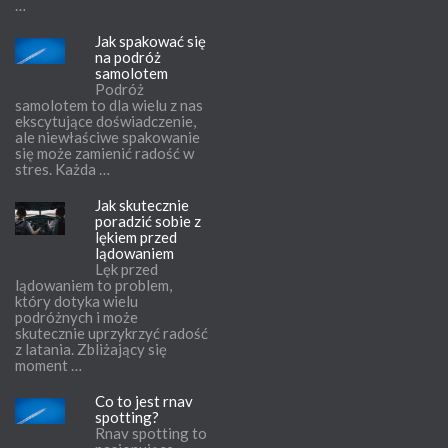
…
Jak spakować się
na podróż
samolotem
Podróż
samolotem to dla wielu z nas
ekscytujące doświadczenie,
ale niewłaściwe spakowanie
się może zamienić radość w
stres. Każda …
Jak skutecznie
poradzić sobie z
lękiem przed
lądowaniem
Lęk przed
lądowaniem to problem,
który dotyka wielu
podróżnych i może
skutecznie uprzykrzyć radość
z latania. Zbliżający się
moment …
Co to jest rnav
spotting?
Rnav spotting to