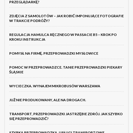
PRZEGLĄDARKĘ?
ZDJĘCIA Z SAMOLOTÓW – JAK ROBIĆ IMPONUJĄCE FOTOGRAFIE
W TRAKCIE PODRÓŻY?
REGULACJA HAMULCA RĘCZNEGO W PASSACIE B5 – KROK PO
KROKU INSTRUKCJA
POMYSŁ NA FIRMĘ. PRZEPROWADZKI MYSŁOWICE
POMOC W PRZEPROWADZCE. TANIE PRZEPROWADZKI PIEKARY
ŚLĄSKIE
WYCIECZKA. WYNAJEM MIKROBUSÓW WARSZAWA
JUŻ NIE PRODUKOWANY, ALE NA DROGACH.
TRANSPORT, PRZEPROWADZKI JASTRZĘBIE ZDRÓJ. JAK SZYBKO
SIĘ PRZEPROWADZIĆ?
SZYBKA PRZEPROWADZKA. USŁUGI TRANSPORTOWE