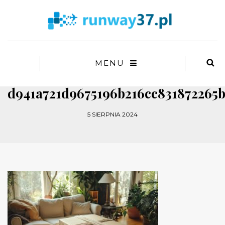
MENU
d941a721d9675196b216cc831872265
5 SIERPNIA 2024