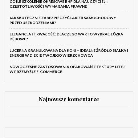
CO ILE SZKOLENIE OKRESOWE BHP DLA NAUCZYCIELI:
CZĘSTOTLIWOŚĆ I WYMAGANIA PRAWNE
JAK SKUTECZNIE ZABEZPIECZYĆ LAKIER SAMOCHODOWY
PRZED USZKODZENIAMI?
ELEGANCJA I TRWAŁOŚĆ: DLACZEGO WARTO WYBRAĆ ŁÓŻKA
DĘBOWE?
LUCERNA GRANULOWANA DLA KONI – IDEALNE ŹRÓDŁO BIAŁKA I
ENERGII W DIECIE TWOJEGO WIERZCHOWCA
NOWOCZESNE ZASTOSOWANIA OPAKOWAŃ Z TEKTURY LITEJ
W PRZEMYŚLE E-COMMERCE
Najnowsze komentarze