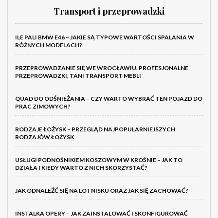
Transport i przeprowadzki
ILE PALI BMW E46 – JAKIE SĄ TYPOWE WARTOŚCI SPALANIA W
RÓŻNYCH MODELACH?
PRZEPROWADZANIE SIĘ WE WROCŁAWIU. PROFESJONALNE
PRZEPROWADZKI, TANI TRANSPORT MEBLI
QUAD DO ODŚNIEŻANIA – CZY WARTO WYBRAĆ TEN POJAZD DO
PRAC ZIMOWYCH?
RODZAJE ŁOŻYSK – PRZEGLĄD NAJPOPULARNIEJSZYCH
RODZAJÓW ŁOŻYSK
USŁUGI PODNOŚNIKIEM KOSZOWYM W KROŚNIE – JAK TO
DZIAŁA I KIEDY WARTO Z NICH SKORZYSTAĆ?
JAK ODNALEŹĆ SIĘ NA LOTNISKU ORAZ JAK SIĘ ZACHOWAĆ?
INSTALKA OPERY – JAK ZAINSTALOWAĆ I SKONFIGUROWAĆ