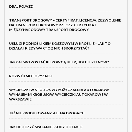
DBAJ POJAZD
TRANSPORT DROGOWY – CERTYFIKAT, LICENCJA. ZEZWOLENIE
NA TRANSPORT DROGOWY RZECZY. CERTYFIKAT
MIĘDZYNARODOWY TRANSPORT DROGOWY
USŁUGI PODNOŚNIKIEM KOSZOWYM W KROŚNIE – JAK TO
DZIAŁA I KIEDY WARTO Z NICH SKORZYSTAĆ?
JAK ŁATWO ZOSTAĆ KIEROWCĄ UBER, BOLT I FREENOW?
ROZWÓJ MOTORYZACJI
WYCIECZKI W STOLICY. WYPOŻYCZALNIA AUTOKARÓW,
WYNAJEM MIKROBUSÓW, WYCIECZKI AUTOKAROWE W
WARSZAWIE
JUŻ NIE PRODUKOWANY, ALE NA DROGACH.
JAK OBLICZYĆ SPALANIE SKODY OCTAVII?