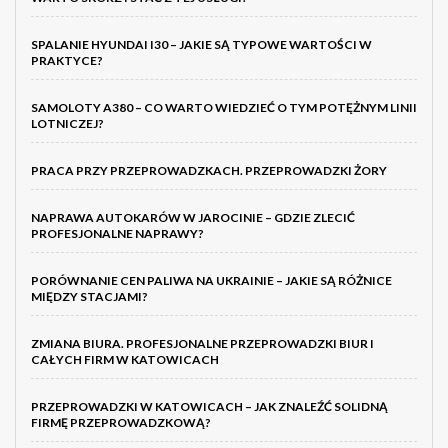
SPALANIE HYUNDAI I30 – JAKIE SĄ TYPOWE WARTOŚCI W
PRAKTYCE?
SAMOLOTY A380 – CO WARTO WIEDZIEĆ O TYM POTĘŻNYM LINII
LOTNICZEJ?
PRACA PRZY PRZEPROWADZKACH. PRZEPROWADZKI ŻORY
NAPRAWA AUTOKARÓW W JAROCINIE – GDZIE ZLECIĆ
PROFESJONALNE NAPRAWY?
PORÓWNANIE CEN PALIWA NA UKRAINIE – JAKIE SĄ RÓŻNICE
MIĘDZY STACJAMI?
ZMIANA BIURA. PROFESJONALNE PRZEPROWADZKI BIUR I
CAŁYCH FIRM W KATOWICACH
PRZEPROWADZKI W KATOWICACH – JAK ZNALEŹĆ SOLIDNĄ
FIRMĘ PRZEPROWADZKOWĄ?