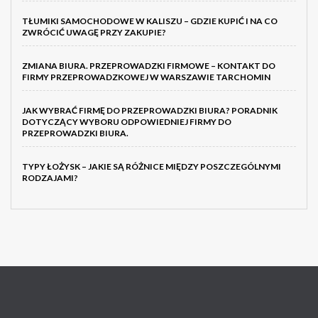
TŁUMIKI SAMOCHODOWE W KALISZU – GDZIE KUPIĆ I NA CO
ZWRÓCIĆ UWAGĘ PRZY ZAKUPIE?
ZMIANA BIURA. PRZEPROWADZKI FIRMOWE – KONTAKT DO
FIRMY PRZEPROWADZKOWEJ W WARSZAWIE TARCHOMIN
JAK WYBRAĆ FIRMĘ DO PRZEPROWADZKI BIURA? PORADNIK
DOTYCZĄCY WYBORU ODPOWIEDNIEJ FIRMY DO
PRZEPROWADZKI BIURA.
TYPY ŁOŻYSK – JAKIE SĄ RÓŻNICE MIĘDZY POSZCZEGÓLNYMI
RODZAJAMI?