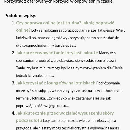
korzystać z oferowanych korzyści w odpowiednim czasie.
Podobne wpisy:
Czy odprawa online jest trudna? Jak się odprawić
online?
Loty samolotami są coraz popularniejsze i łatwiejsze. Wielu
ludzi woli pokonać odległość wykorzystując samolot niż tułać się
długo samochodem. Ty bardziej, że...
Jak zarezerwować tanie loty last-minute
Marzysz o
spontanicznej podróży, ale obawiasz się wysokich cen biletów?
Tanie loty last-minute mogą być idealnym rozwiązaniem dla Ciebie,
jednak ich znalezienie...
Jak korzystać z lounge’ów na lotniskach
Podróżowanie
może być stresujące, zwłaszcza gdy czekasz na lot w zatłoczonym
terminalu lotniska. Czy kiedykolwiek zastanawiałeś się, jak
poprawić jakość swojego czasu...
Jak skutecznie przeciwdziałać wysuszeniu skóry
podczas lotu
Loty samolotem to dla wielu z nas ekscytująca
przygoda, ale niestety mogą też niekorzystnie wpływać na naszą